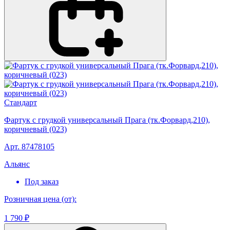
Стандарт
Фартук с грудкой универсальный Прага (тк.Форвард,210),
коричневый (023)
Арт. 87478105
Альянс
Под заказ
Розничная цена (от):
1 790 ₽