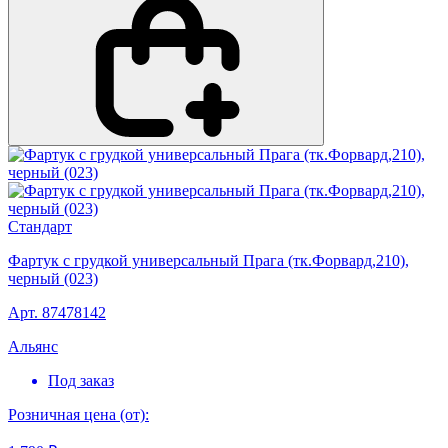
Стандарт
Фартук с грудкой универсальный Прага (тк.Форвард,210),
черный (023)
Арт. 87478142
Альянс
Под заказ
Розничная цена (от):