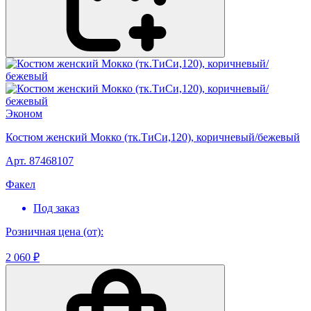
Эконом
Костюм женский Мокко (тк.ТиСи,120), коричневый/бежевый
Арт. 87468107
Факел
Под заказ
Розничная цена (от):
2 060 ₽