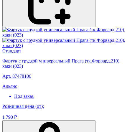
Стандарт
Фартук с грудкой универсальный Прага (тк.Форвард,210),
хаки (023)
Арт. 87478106
Альянс
Под заказ
Розничная цена (от):
1 790 ₽