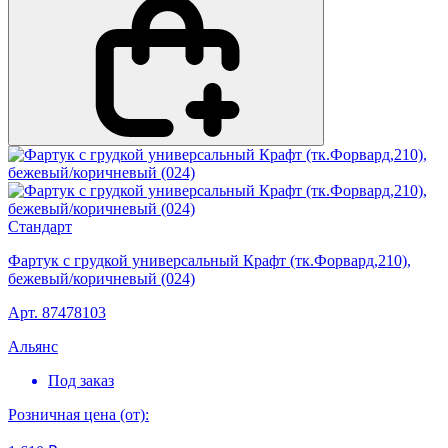
Стандарт
Фартук с грудкой универсальный Крафт (тк.Форвард,210),
бежевый/коричневый (024)
Арт. 87478103
Альянс
Под заказ
Розничная цена (от):