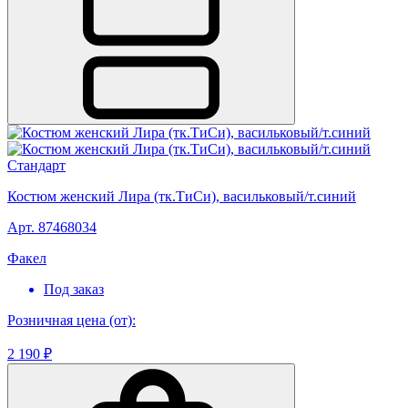
Стандарт
Костюм женский Лира (тк.ТиСи), васильковый/т.синий
Арт. 87468034
Факел
Под заказ
Розничная цена (от):
2 190 ₽