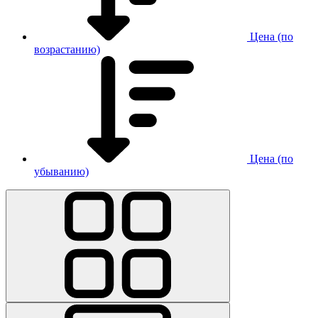
Цена (по
возрастанию)
Цена (по
убыванию)