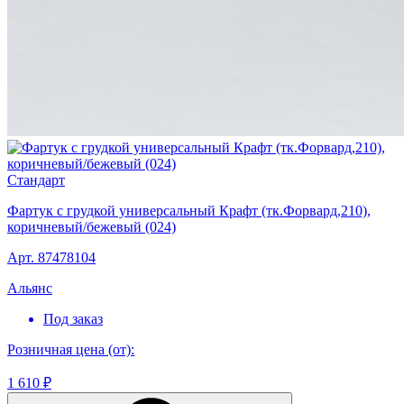
Стандарт
Фартук с грудкой универсальный Крафт (тк.Форвард,210),
коричневый/бежевый (024)
Арт. 87478104
Альянс
Под заказ
Розничная цена (от):
1 610 ₽