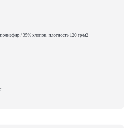
олиэфир / 35% хлопок, плотность 120 гр/м2
г