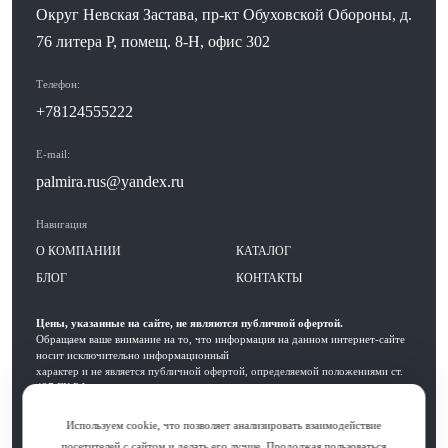
Округ Невская Застава, пр-кт Обуховской Обороны, д.
76 литера Р, помещ. 8-Н, офис 302
Телефон:
+78124555222
E-mail:
palmira.rus@yandex.ru
Навигация
О КОМПАНИИ
КАТАЛОГ
БЛОГ
КОНТАКТЫ
Цены, указанные на сайте, не являются публичной офертой.
Обращаем ваше внимание на то, что информация на данном интернет-сайте
носит исключительно информационный
характер и не является публичной офертой, определяемой положениями ст.
437 ГК РФ.
Договор-оферта
Используем cookie, что позволяет анализировать взаимодействие
Политика конфиденциальности
посетителей с сайтом и делать его лучше. Продолжая пользоваться