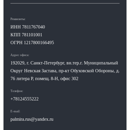
Реквизиты:
ИНН 7811767040
КПП 781101001
ОГРН 1217800166495
Адрес офиса:
192029, г. Санкт-Петербург, вн.тер.г. Муниципальный
Округ Невская Застава, пр-кт Обуховской Обороны, д.
76 литера Р, помещ. 8-Н, офис 302
Телефон:
+78124555222
E-mail:
palmira.rus@yandex.ru