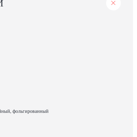
И
ойный, фольгированный