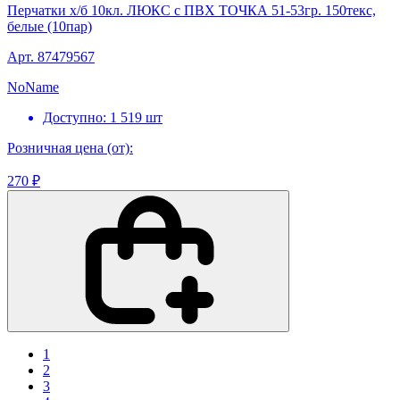
Перчатки х/б 10кл. ЛЮКС с ПВХ ТОЧКА 51-53гр. 150текс,
белые (10пар)
Арт. 87479567
NoName
Доступно: 1 519 шт
Розничная цена (от):
270 ₽
1
2
3