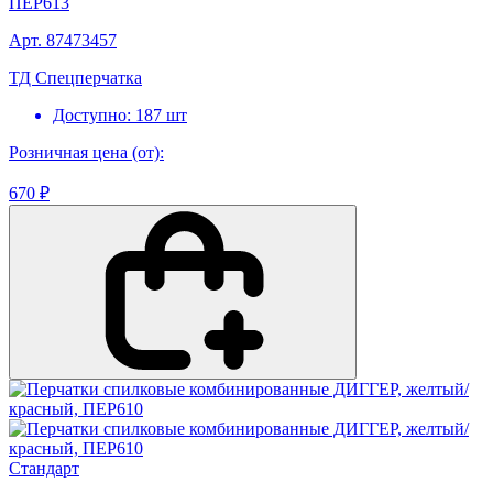
ПЕР613
Арт. 87473457
ТД Спецперчатка
Доступно: 187 шт
Розничная цена (от):
670 ₽
Стандарт